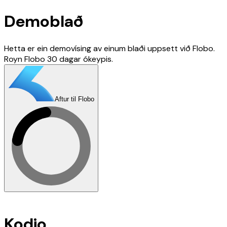
Demoblað
Hetta er ein demovísing av einum blaði uppsett við Flobo.
Royn Flobo 30 dagar ókeypis.
Aftur til Flobo
Kodio