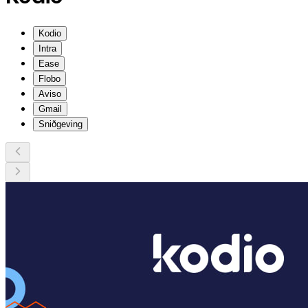
Kodio
Intra
Ease
Flobo
Aviso
Gmail
Sniðgeving